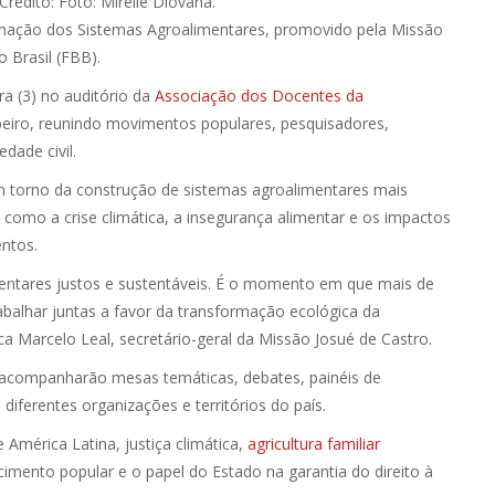
Crédito: Foto: Mirelle Diovana.
ormação dos Sistemas Agroalimentares, promovido pela Missão
 Brasil (FBB).
ra (3) no auditório da
Associação dos Docentes da
eiro, reunindo movimentos populares, pesquisadores,
dade civil.
l em torno da construção de sistemas agroalimentares mais
s como a crise climática, a insegurança alimentar e os impactos
entos.
entares justos e sustentáveis. É o momento em que mais de
abalhar juntas a favor da transformação ecológica da
a Marcelo Leal, secretário-geral da Missão Josué de Castro.
s acompanharão mesas temáticas, debates, painéis de
e diferentes organizações e territórios do país.
 América Latina, justiça climática,
agricultura familiar
cimento popular e o papel do Estado na garantia do direito à