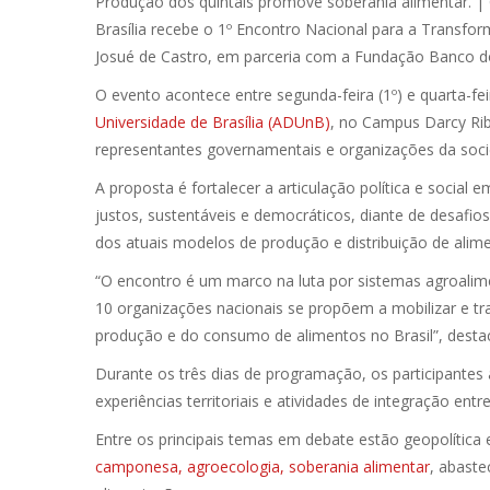
Produção dos quintais promove soberania alimentar.
|
Brasília recebe o 1º Encontro Nacional para a Transf
Josué de Castro, em parceria com a Fundação Banco do
O evento acontece entre segunda-feira (1º) e quarta-fei
Universidade de Brasília (ADUnB)
, no Campus Darcy Rib
representantes governamentais e organizações da socie
A proposta é fortalecer a articulação política e socia
justos, sustentáveis e democráticos, diante de desafio
dos atuais modelos de produção e distribuição de alim
“O encontro é um marco na luta por sistemas agroalim
10 organizações nacionais se propõem a mobilizar e tr
produção e do consumo de alimentos no Brasil”, destac
Durante os três dias de programação, os participante
experiências territoriais e atividades de integração entr
Entre os principais temas em debate estão geopolítica e
camponesa, agroecologia, soberania alimentar
, abaste