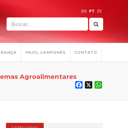
EN
PT
ES
ERANÇA
PAIOL CAMPONÊS
CONTATO
stemas Agroalimentares
Facebook
X
WhatsApp
CATEGORIAS