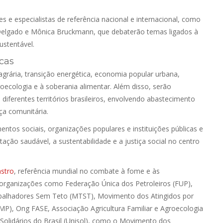
 e especialistas de referência nacional e internacional, como
Delgado e Mônica Bruckmann, que debaterão temas ligados à
ustentável.
icas
ária, transição energética, economia popular urbana,
roecologia e à soberania alimentar. Além disso, serão
diferentes territórios brasileiros, envolvendo abastecimento
ça comunitária.
ntos sociais, organizações populares e instituições públicas e
ação saudável, a sustentabilidade e a justiça social no centro
astro
, referência mundial no combate à fome e às
 organizações como Federação Única dos Petroleiros (FUP),
rabalhadores Sem Teto (MTST), Movimento dos Atingidos por
P), Ong FASE, Associação Agricultura Familiar e Agroecologia
Solidários do Brasil (Unisol), como o Movimento dos