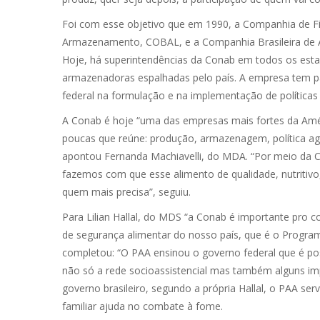
Foi com esse objetivo que em 1990, a Companhia de F
Armazenamento, COBAL, e a Companhia Brasileira de 
Hoje, há superintendências da Conab em todos os estado
armazenadoras espalhadas pelo país. A empresa tem pape
federal na formulação e na implementação de políticas 
A Conab é hoje “uma das empresas mais fortes da Amé
poucas que reúne: produção, armazenagem, política ag
apontou Fernanda Machiavelli, do MDA. “Por meio da C
fazemos com que esse alimento de qualidade, nutritivo,
quem mais precisa”, seguiu.
Para Lilian Hallal, do MDS “a Conab é importante pro 
de segurança alimentar do nosso país, que é o Program
completou: “O PAA ensinou o governo federal que é poss
não só a rede socioassistencial mas também alguns im
governo brasileiro, segundo a própria Hallal, o PAA ser
familiar ajuda no combate à fome.