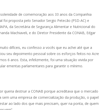
a solenidade de comemoração aos 33 anos da Companhia
l foi proposta pelo Senador Sergio Petecão (PSD-AC) e
PA, da Secretária de Segurança Alimentar e Nutricional do
rnanda Machiaveli, e do Diretor Presidente da CONAB, Edgar
to difíceis, eu confesso a vocês que eu achei até que a
iciou seu depoimento pessoal sobre os esforços feitos no Acre
s 6 anos. Esta, infelizmente, foi uma situação vivida por
cular ementas parlamentares para garantir o mínimo.
ior queria destruir a CONAB porque acreditava que o mercado
ícola sem uma empresa de comercialização da produção, o papel
a estar ao lado dos que mais precisam, quer na ponta, de quem
onsumir”.