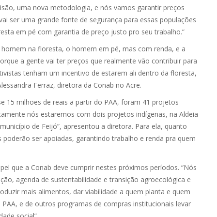
visão, uma nova metodologia, e nós vamos garantir preços
vai ser uma grande fonte de segurança para essas populações
esta em pé com garantia de preço justo pro seu trabalho.”
o homem na floresta, o homem em pé, mas com renda, e a
orque a gente vai ter preços que realmente vão contribuir para
ivistas tenham um incentivo de estarem ali dentro da floresta,
lessandra Ferraz, diretora da Conab no Acre.
e 15 milhões de reais a partir do PAA, foram 41 projetos
itamente nós estaremos com dois projetos indígenas, na Aldeia
município de Feijó”, apresentou a diretora. Para ela, quanto
as poderão ser apoiadas, garantindo trabalho e renda pra quem
papel que a Conab deve cumprir nestes próximos períodos. “Nós
ção, agenda de sustentabilidade e transição agroecológica e
duzir mais alimentos, dar viabilidade a quem planta e quem
PAA, e de outros programas de compras institucionais levar
dade social”.