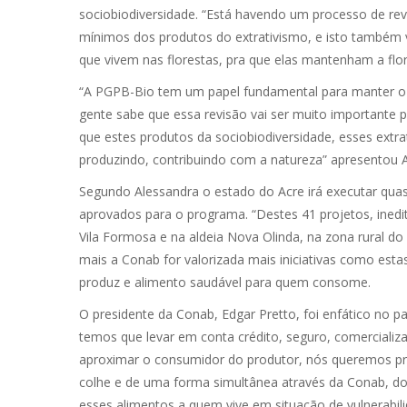
sociobiodiversidade. “Está havendo um processo de re
mínimos dos produtos do extrativismo, e isto também 
que vivem nas florestas, pra que elas mantenham a flor
“A PGPB-Bio tem um papel fundamental para manter 
gente sabe que essa revisão vai ser muito importante p
que estes produtos da sociobiodiversidade, esses extrat
produzindo, contribuindo com a natureza” apresentou A
Segundo Alessandra o estado do Acre irá executar quas
aprovados para o programa. “Destes 41 projetos, ined
Vila Formosa e na aldeia Nova Olinda, na zona rural do 
mais a Conab for valorizada mais iniciativas como est
produz e alimento saudável para quem consome.
O presidente da Conab, Edgar Pretto, foi enfático no 
temos que levar em conta crédito, seguro, comercializa
aproximar o consumidor do produtor, nós queremos pro
colhe e de uma forma simultânea através da Conab, do 
esses alimentos a quem vive em situação de vulnerabili