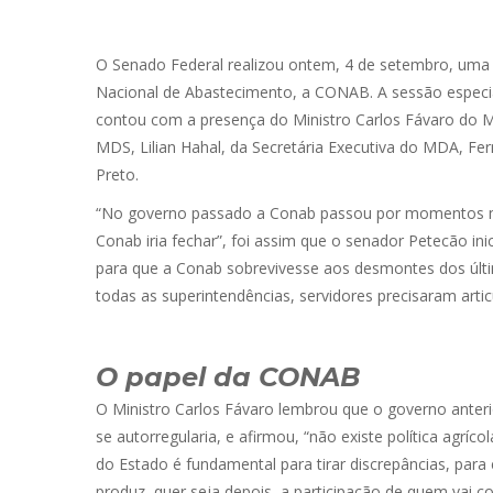
O Senado Federal realizou ontem, 4 de setembro, um
Nacional de Abastecimento, a CONAB. A sessão especia
contou com a presença do Ministro Carlos Fávaro do MA
MDS, Lilian Hahal, da Secretária Executiva do MDA, Fe
Preto.
“No governo passado a Conab passou por momentos mui
Conab iria fechar”, foi assim que o senador Petecão in
para que a Conab sobrevivesse aos desmontes dos último
todas as superintendências, servidores precisaram arti
O papel da CONAB
O Ministro Carlos Fávaro lembrou que o governo anter
se autorregularia, e afirmou, “não existe política agr
do Estado é fundamental para tirar discrepâncias, par
produz, quer seja depois, a participação de quem vai c