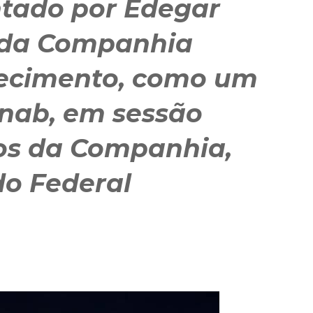
ntado por Edegar
e da Companhia
tecimento, como um
onab, em sessão
nos da Companhia,
do Federal