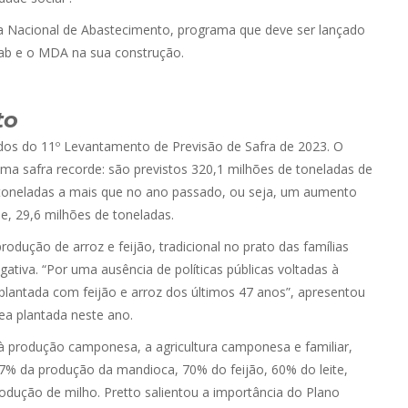
a Nacional de Abastecimento, programa que deve ser lançado
nab e o MDA na sua construção.
to
tados do 11º Levantamento de Previsão de Safra de 2023. O
uma safra recorde: são previstos 320,1 milhões de toneladas de
 toneladas a mais que no ano passado, ou seja, um aumento
e, 29,6 milhões de toneladas.
dução de arroz e feijão, tradicional no prato das famílias
tiva. “Por uma ausência de políticas públicas voltadas à
plantada com feijão e arroz dos últimos 47 anos”, apresentou
ea plantada neste ano.
 produção camponesa, a agricultura camponesa e familiar,
7% da produção da mandioca, 70% do feijão, 60% do leite,
dução de milho. Pretto salientou a importância do Plano