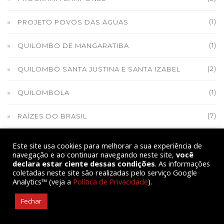
(1)
PROJETO POVOS DAS ÁGUAS
(1)
QUILOMBO DE MANGARATIBA
(2)
QUILOMBO SANTA JUSTINA E SANTA IZABEL
(1)
QUILOMBOLA
(7)
RAÍZES DO BRASIL
(1)
RAÍZES DO BRASIL DO PIAUÍ
Este site usa cookies para melhorar a sua experiência de
navegação e ao continuar navegando neste site,
você
declara estar ciente dessas condições
. As informações
(13)
REFORMA AGRÁRIA
coletadas neste site são realizadas pelo serviço Google
Analytics™ (veja a
Política de Privacidade
).
(1)
REFORMA AGRÁRIA E SOBERANIA ALIMENTAR
Fechar
(2)
REFORMA POLÍTICA