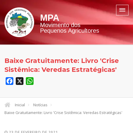
MPA
Movimento dos
Pequenos Agricultores
Baixe Gratuitamente: Livro 'Crise
Sistêmica: Veredas Estratégicas'
Facebook
X
WhatsApp
Inicial
Notícias
Baixe Gratuitamente: Livro 'Crise Sistêmica: Veredas Estratégicas'
23 DE FEVEREIRO DE 2021