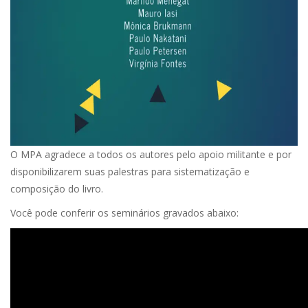
O MPA agradece a todos os autores pelo apoio militante e por
disponibilizarem suas palestras para sistematização e
composição do livro.
Você pode conferir os seminários gravados abaixo: