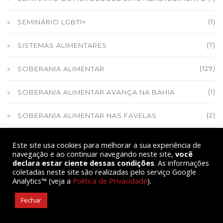
(1)
SEMINÁRIO LGBTI+
(7)
SISTEMAS ALIMENTARES
(129)
SOBERANIA ALIMENTAR
(1)
SOBERANIA ALIMENTAR AVANÇA NA BAHIA
(2)
SOBERANIA ALIMENTAR NAS FAVELAS
(17)
SOBERANIA NACIONAL
Este site usa cookies para melhorar a sua experiência de
navegação e ao continuar navegando neste site,
você
declara estar ciente dessas condições
. As informações
(1)
SOCIOBIOECONOMIA
coletadas neste site são realizadas pelo serviço Google
Analytics™ (veja a
Política de Privacidade
).
(9)
SOLIDARIEDADE
Fechar
(7)
TERRITÓRIO INDÍGENA