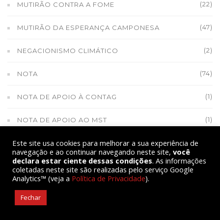
(22)
MUTIRÃO CONTRA A FOME
(47)
MUTIRÃO DA ESPERANÇA CAMPONESA
(2)
NEGACIONISMO CLIMÁTICO
(74)
NOTA
(1)
NOTA DE APOIO À CONTAG
(1)
NOTA DE APOIO AO MST
Este site usa cookies para melhorar a sua experiência de
(1)
NOTA DE REPÚDIO DO MPA
navegação e ao continuar navegando neste site,
você
declara estar ciente dessas condições
. As informações
(1)
NOTA DE SOLIDARIEDADE
coletadas neste site são realizadas pelo serviço Google
Analytics™ (veja a
Política de Privacidade
).
(1)
NOVA CHAMADA DO PAA
Fechar
(10)
NOVA GERAÇÃO CAMPONESA