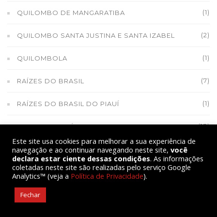
(1)
QUILOMBO DE MANGARATIBA
(2)
QUILOMBO SANTA JUSTINA E SANTA IZABEL
(1)
QUILOMBOLA
(7)
RAÍZES DO BRASIL
(1)
RAÍZES DO BRASIL DO PIAUÍ
(13)
REFORMA AGRÁRIA
Este site usa cookies para melhorar a sua experiência de
navegação e ao continuar navegando neste site,
você
(1)
REFORMA AGRÁRIA E SOBERANIA ALIMENTAR
declara estar ciente dessas condições
. As informações
coletadas neste site são realizadas pelo serviço Google
(2)
REFORMA POLÍTICA
Analytics™ (veja a
Política de Privacidade
).
Fechar
(1)
RESTAURA AMAZÔNIA