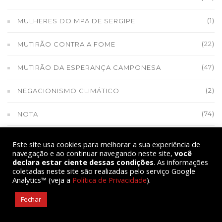
(1)
MULHERES DO MPA DE SERGIPE
(22)
MUTIRÃO CONTRA A FOME
(47)
MUTIRÃO DA ESPERANÇA CAMPONESA
(2)
NEGACIONISMO CLIMÁTICO
(74)
NOTA
(1)
NOTA DE APOIO À CONTAG
Este site usa cookies para melhorar a sua experiência de
navegação e ao continuar navegando neste site,
você
(1)
NOTA DE APOIO AO MST
declara estar ciente dessas condições
. As informações
coletadas neste site são realizadas pelo serviço Google
Analytics™ (veja a
Política de Privacidade
).
(1)
NOTA DE REPÚDIO DO MPA
Fechar
(1)
NOTA DE SOLIDARIEDADE