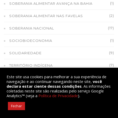
(1)
SOBERANIA ALIMENTAR AVANÇA NA BAHIA
(2)
SOBERANIA ALIMENTAR NAS FAVELAS
(17)
SOBERANIA NACIONAL
(1)
SOCIOBIOECONOMIA
(9)
SOLIDARIEDADE
(7)
TERRITÓRIO INDÍGENA
Este site usa cookies para melhorar a sua experiência de
(1)
TRABALHADORA RURAL
navegação e ao continuar navegando neste site,
você
declara estar ciente dessas condições
. As informações
(9)
TRANSGÊNICOS
coletadas neste site são realizadas pelo serviço Google
Analytics™ (veja a
Política de Privacidade
).
(6)
TRANSIÇÃO AGROECOLÓGICA
Fechar
(1)
TRANSIÇÃO ENERGÉTICA