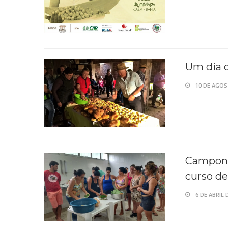
Um dia d
10 DE AGOS
Campone
curso d
6 DE ABRIL 