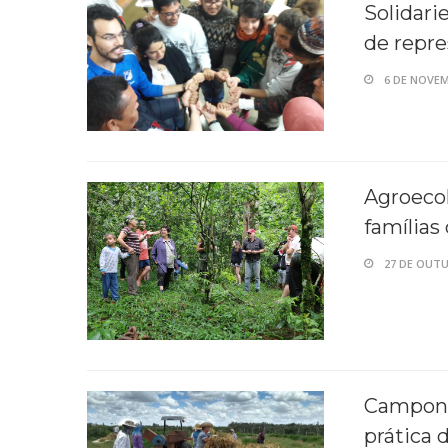
Solidari
de repr
6 DE NOVEM
Agroecol
família
27 DE OUTU
Campone
prática 