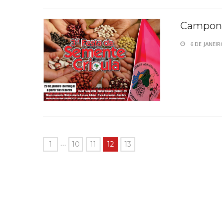
Campone
6 DE JANEIR
…
1
10
11
12
13