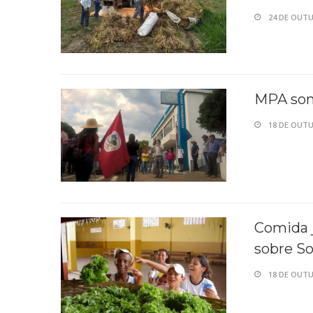
24 DE OUTU
MPA som
18 DE OUTU
Comida j
sobre So
18 DE OUTU