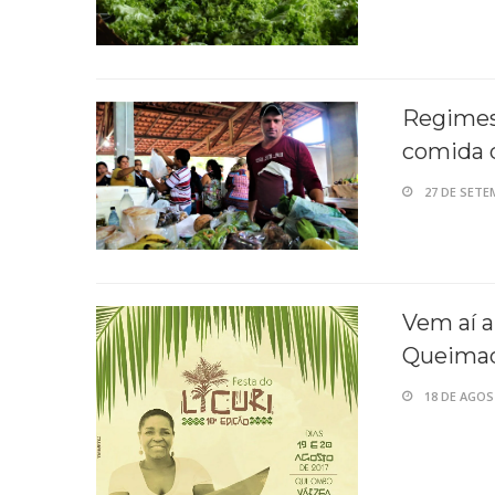
Regimes 
comida 
27 DE SETE
Vem aí a
Queimad
18 DE AGOS