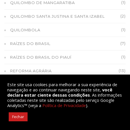
(1)
QUILOMBO DE MANGARATIBA
(2)
QUILOMBO SANTA JUSTINA E SANTA IZABEL
(1)
QUILOMBOLA
(7)
RAÍZES DO BRASIL
(1)
RAÍZES DO BRASIL DO PIAUÍ
(13)
REFORMA AGRÁRIA
Este site usa cookies para melhorar a sua experiência de
(1)
REFORMA AGRÁRIA E SOBERANIA ALIMENTAR
navegação e ao continuar navegando neste site,
você
declara estar ciente dessas condições
. As informações
(2)
REFORMA POLÍTICA
coletadas neste site são realizadas pelo serviço Google
Analytics™ (veja a
Política de Privacidade
).
(1)
RESTAURA AMAZÔNIA
Fechar
(1)
ROUBO DAS SEMENTES