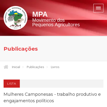
MPA
Movimento dos
Pequenos Agricultores
Publicações
Inicial
Publicações
Livros
LISTA
Mulheres Camponesas - trabalho produtivo e
engajamentos políticos