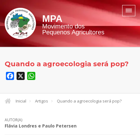
MPA
Movimento dos
Pequenos Agricultores
Quando a agroecologia será pop?
Facebook
X
WhatsApp
Inicial
Artigos
Quando a agroecologia será pop?
AUTOR(A)
Flávia Londres e Paulo Petersen