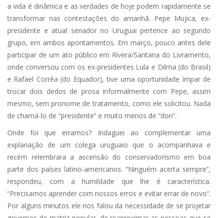
a vida é dinâmica e as verdades de hoje podem rapidamente se
transformar nas contestações do amanhã. Pepe Mujica, ex-
presidente e atual senador no Uruguai pertence ao segundo
grupo, em ambos apontamentos. Em março, pouco antes dele
participar de um ato público em Rivera/Santana do Livramento,
onde conversou com os ex-presidentes Lula e Dilma (do Brasil)
e Rafael Corrêa (do Equador), tive uma oportunidade ímpar de
trocar dois dedos de prosa informalmente com Pepe, assim
mesmo, sem pronome de tratamento, como ele solicitou. Nada
de chamá-lo de “presidente” e muito menos de “don”.
Onde foi que erramos? Indaguei ao complementar uma
explanação de um colega uruguaio que o acompanhava e
recém relembrara a ascensão do conservadorismo em boa
parte dos países latino-americanos. “Ninguém acerta sempre”,
respondeu, com a humildade que lhe é característica.
“Precisamos aprender com nossos erros e evitar errar de novo”.
Por alguns minutos ele nos falou da necessidade de se projetar
governos de matriz popular, de reaproximar as pessoas que se