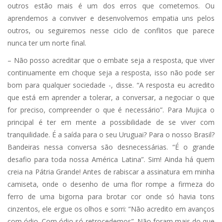
outros estão mais é um dos erros que cometemos. Ou
aprendemos a conviver e desenvolvemos empatia uns pelos
outros, ou seguiremos nesse ciclo de conflitos que parece
nunca ter um norte final.
– Não posso acreditar que o embate seja a resposta, que viver
continuamente em choque seja a resposta, isso não pode ser
bom para qualquer sociedade -, disse. “A resposta eu acredito
que está em aprender a tolerar, a conversar, a negociar o que
for preciso, compreender o que é necessário”. Para Mujica o
principal é ter em mente a possibilidade de se viver com
tranquilidade. É a saída para o seu Uruguai? Para o nosso Brasil?
Bandeiras nessa conversa são desnecessárias. “É o grande
desafio para toda nossa América Latina”. Sim! Ainda há quem
creia na Pátria Grande! Antes de rabiscar a assinatura em minha
camiseta, onde o desenho de uma flor rompe a firmeza do
ferro de uma bigorna para brotar cor onde só havia tons
cinzentos, ele ergue os olhos e sorri: “Não acredito em avanços
com ódio. Com ódio só retrocedemos”. Não foram mais do que