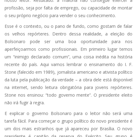
nosso leitor. Resultado: a maioria não consegue exercer a
profissão, seja por falta de emprego, ou capacidade de montar
o seu próprio negócio para vender o seu conhecimento.
Esse é o contexto, ou o pano de fundo, como gostam de falar
os velhos repórteres. Dentro dessa realidade, a eleição do
Bolsonaro pode ser uma boa oportunidade para nos
aperfeiçoarmos como profissionais. Em primeiro lugar temos
um “inimigo declarado comum”, uma coisa inédita na história
recente do país. Aqui vamos lembrar o ensinamento do I. F.
Stone (falecido em 1989), jornalista americano e ativista político
da luta pela publicação da verdade – a obra dele está disponível
na internet, sendo leitura obrigatória para jovens repórteres.
Stone nos ensinou: “todo governo mente”. O presidente eleito
não irá fugir à regra.
E explicar o governo Bolsonaro para o leitor não será uma
tarefa fácil. Para começar o grupo político do novo presidente é
um dos mais estranhos que já apareceu por Brasília. O novo
presidente é capitão da reserva do Exército. Seu grupo é