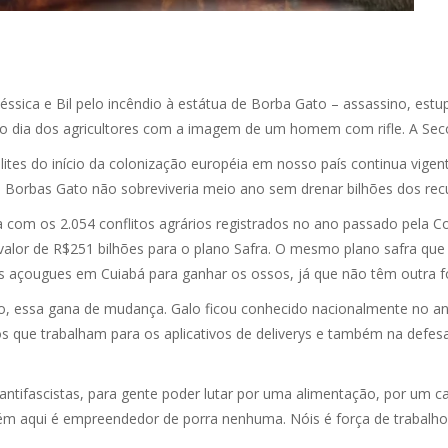
, Géssica e Bil pelo incêndio à estátua de Borba Gato – assassino, est
dia dos agricultores com a imagem de um homem com rifle. A Secom
lites do início da colonização européia em nosso país continua vigen
 e Borbas Gato não sobreviveria meio ano sem drenar bilhões dos re
com os 2.054 conflitos agrários registrados no ano passado pela Co
o valor de R$251 bilhões para o plano Safra. O mesmo plano safra qu
s açougues em Cuiabá para ganhar os ossos, já que não têm outra f
sto, essa gana de mudança. Galo ficou conhecido nacionalmente no an
dos que trabalham para os aplicativos de deliverys e também na defe
s antifascistas, para gente poder lutar por uma alimentação, por um
ém aqui é empreendedor de porra nenhuma. Nóis é força de trabalho