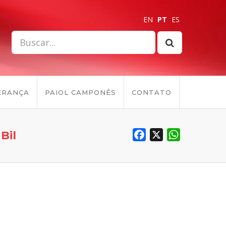
EN
PT
ES
ERANÇA
PAIOL CAMPONÊS
CONTATO
Bil
Facebook
X
WhatsApp