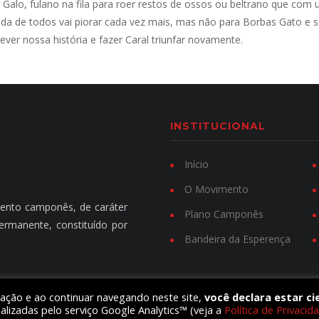
 Galo, fulano na fila para roer restos de ossos ou beltrano que com 
ida de todos vai piorar cada vez mais, mas não para Borbas Gato e s
ever nossa história e fazer Caral triunfar novamente.
INSTITUCIONAL
Início
O Movimento
ento camponês, de caráter
Plano Camponês
ermanente, constituído por
Bandeira da Esperença
gação e ao continuar navegando neste site,
você declara estar ci
ealizadas pelo serviço Google Analytics™ (veja a
Política de Privacid