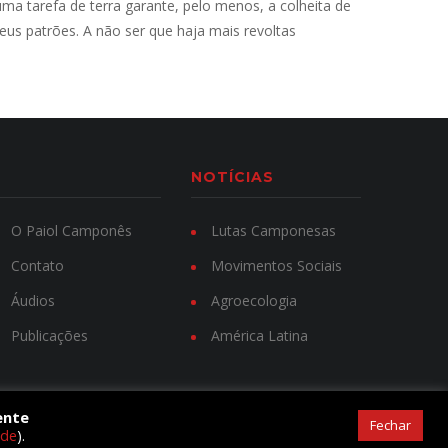
uma tarefa de terra garante, pelo menos, a colheita de
eus patrões. A não ser que haja mais revoltas
NOTÍCIAS
O Paiol Camponês
Lutas Camponesas
Contato
Movimentos Sociais
Áudios
Agroecologia
Publicações
América Latina
ente
Fechar
ade
).