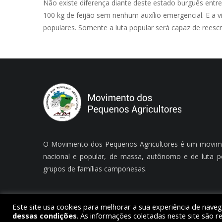
Não existe diferença diante deste estado burguês entre
100 kg de feijão sem nenhum auxílio emergencial. E a v
populares. Somente a luta popular será capaz de reescr
O Movimento dos Pequenos Agricultores é um movim
nacional e popular, de massa, autônomo e de luta p
grupos de famílias camponesas.
Este site usa cookies para melhorar a sua experiência de nave
dessas condições
. As informações coletadas neste site são r