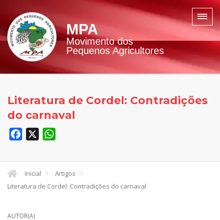
MPA
Movimento dos
Pequenos Agricultores
Literatura de Cordel: Contradições
do carnaval
Facebook
X
WhatsApp
Inicial
Artigos
Literatura de Cordel: Contradições do carnaval
AUTOR(A)