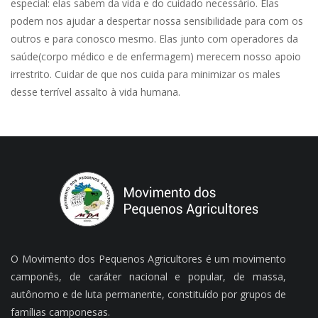
especial: elas sabem da vida e do cuidado necessário. Elas
podem nos ajudar a despertar nossa sensibilidade para com os
outros e para conosco mesmo. Elas junto com operadores da
saúde(corpo médico e de enfermagem) merecem nosso apoio
irrestrito. Cuidar de que nos cuida para minimizar os males
desse terrível assalto à vida humana.
O Movimento dos Pequenos Agricultores é um movimento
camponês, de caráter nacional e popular, de massa,
autônomo e de luta permanente, constituído por grupos de
famílias camponesas.