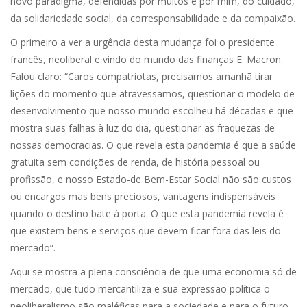
novo paradigma, defendidas por muitos e por mim, do cuidado,
da solidariedade social, da corresponsabilidade e da compaixão.
O primeiro a ver a urgência desta mudança foi o presidente
francês, neoliberal e vindo do mundo das finanças E. Macron.
Falou claro: “Caros compatriotas, precisamos amanhã tirar
lições do momento que atravessamos, questionar o modelo de
desenvolvimento que nosso mundo escolheu há décadas e que
mostra suas falhas à luz do dia, questionar as fraquezas de
nossas democracias. O que revela esta pandemia é que a saúde
gratuita sem condições de renda, de história pessoal ou
profissão, e nosso Estado-de Bem-Estar Social não são custos
ou encargos mas bens preciosos, vantagens indispensáveis
quando o destino bate à porta. O que esta pandemia revela é
que existem bens e serviços que devem ficar fora das leis do
mercado”.
Aqui se mostra a plena consciência de que uma economia só de
mercado, que tudo mercantiliza e sua expressão política o
neoliberalismo são maléficas para a sociedade e para o futuro