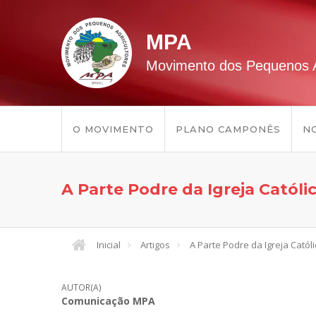
MPA
Movimento dos Pequenos A
O MOVIMENTO
PLANO CAMPONÊS
NO
A Parte Podre da Igreja Católi
Inicial
Artigos
A Parte Podre da Igreja Catól
AUTOR(A)
Comunicação MPA