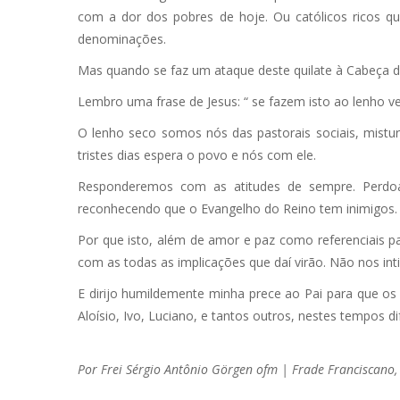
com a dor dos pobres de hoje. Ou católicos ricos qu
denominações.
Mas quando se faz um ataque deste quilate à Cabeça da 
Lembro uma frase de Jesus: “ se fazem isto ao lenho v
O lenho seco somos nós das pastorais sociais, mistura
tristes dias espera o povo e nós com ele.
Responderemos com as atitudes de sempre. Perdoa
reconhecendo que o Evangelho do Reino tem inimigos. O
Por que isto, além de amor e paz como referenciais 
com as todas as implicações que daí virão. Não nos int
E dirijo humildemente minha prece ao Pai para que os
Aloísio, Ivo, Luciano, e tantos outros, nestes tempos dif
Por Frei Sérgio Antônio Görgen ofm |
Frade Franciscano,