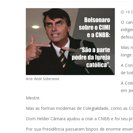
18 
O can
indíge
defesa
Mas nã
longe:
A Conf
de tod
Arte: Rede Soberania
A Col
em Je
Mestre.
Mas as formas modernas de Colegialidade, como as Conf
Dom Helder Câmara ajudou a criar a CNBB e foi seu pri
Por sua Presidência passaram bispos de enorme enver