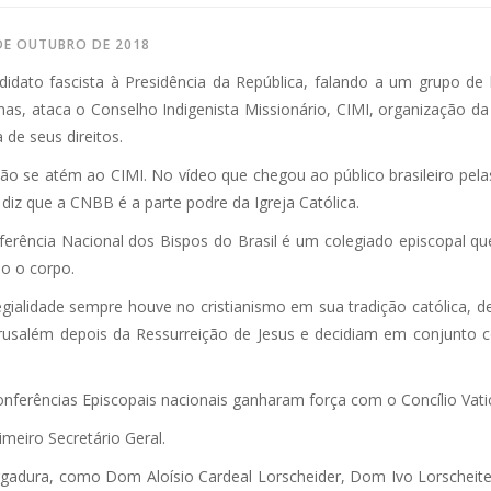
DE OUTUBRO DE 2018
didato fascista à Presidência da República, falando a um grupo de
nas, ataca o Conselho Indigenista Missionário, CIMI, organização da
 de seus direitos.
o se atém ao CIMI. No vídeo que chegou ao público brasileiro pelas 
 diz que a CNBB é a parte podre da Igreja Católica.
erência Nacional dos Bispos do Brasil é um colegiado episcopal que
o o corpo.
egialidade sempre houve no cristianismo em sua tradição católica, 
rusalém depois da Ressurreição de Jesus e decidiam em conjunto c
erências Episcopais nacionais ganharam força com o Concílio Vatica
meiro Secretário Geral.
gadura, como Dom Aloísio Cardeal Lorscheider, Dom Ivo Lorscheite