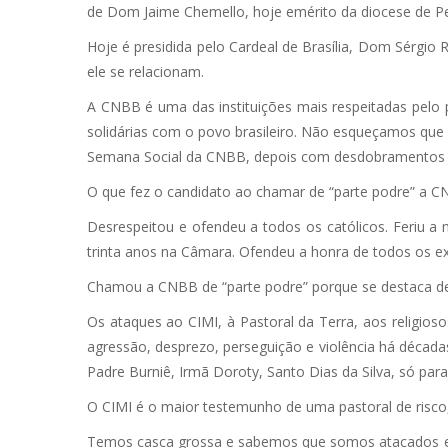
de Dom Jaime Chemello, hoje emérito da diocese de Pe
Hoje é presidida pelo Cardeal de Brasília, Dom Sérgi
ele se relacionam.
A CNBB é uma das instituições mais respeitadas pelo p
solidárias com o povo brasileiro. Não esqueçamos qu
Semana Social da CNBB, depois com desdobramentos 
O que fez o candidato ao chamar de “parte podre” a 
Desrespeitou e ofendeu a todos os católicos. Feriu a
trinta anos na Câmara. Ofendeu a honra de todos os ex-
Chamou a CNBB de “parte podre” porque se destaca def
Os ataques ao CIMI, à Pastoral da Terra, aos religios
agressão, desprezo, perseguição e violência há décad
Padre Burniê, Irmã Doroty, Santo Dias da Silva, só para 
O CIMI é o maior testemunho de uma pastoral de risco, 
Temos casca grossa e sabemos que somos atacados e por