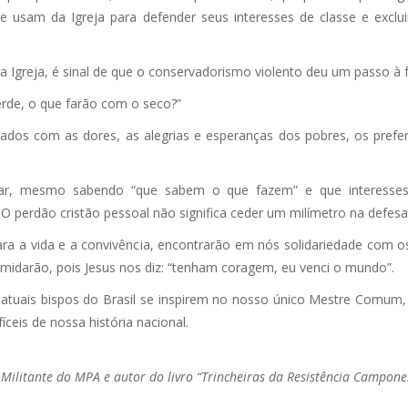
e usam da Igreja para defender seus interesses de classe e excl
Igreja, é sinal de que o conservadorismo violento deu um passo à fren
erde, o que farão com o seco?”
dos com as dores, as alegrias e esperanças dos pobres, os preferi
r, mesmo sabendo “que sabem o que fazem” e que interesses 
 perdão cristão pessoal não significa ceder um milímetro na defesa
para a vida e a convivência, encontrarão em nós solidariedade com
imidarão, pois Jesus nos diz: “tenham coragem, eu venci o mundo”.
 atuais bispos do Brasil se inspirem no nosso único Mestre Comum
íceis de nossa história nacional.
 Militante do MPA e autor do livro “Trincheiras da Resistência Campone