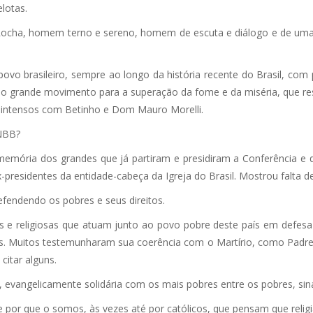
lotas.
o Rocha, homem terno e sereno, homem de escuta e diálogo e de uma 
ovo brasileiro, sempre ao longo da história recente do Brasil, com p
e o grande movimento para a superação da fome e da miséria, que r
intensos com Betinho e Dom Mauro Morelli.
CNBB?
 memória dos grandes que já partiram e presidiram a Conferência 
presidentes da entidade-cabeça da Igreja do Brasil. Mostrou falta de
endendo os pobres e seus direitos.
os e religiosas que atuam junto ao povo pobre deste país em defes
as. Muitos testemunharam sua coerência com o Martírio, como Padre 
citar alguns.
evangelicamente solidária com os mais pobres entre os pobres, sinal
 que o somos, às vezes até por católicos, que pensam que religião